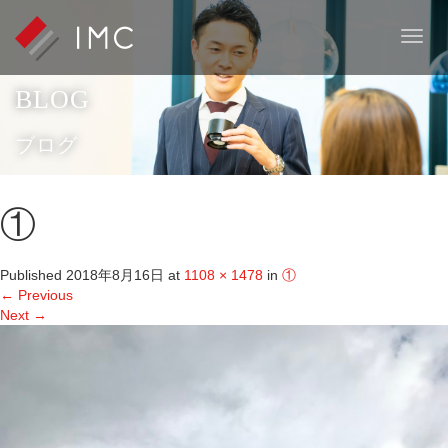
T
o
g
BLOG
g
l
e
ブログ
n
a
v
①
i
g
a
Published
2018年8月16日
at
1108 × 1478
in
①
t
←
Previous
i
Next
→
o
n