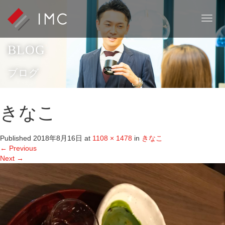
T
o
g
BLOG
g
l
e
ブログ
n
a
v
きなこ
i
g
a
Published
2018年8月16日
at
1108 × 1478
in
きなこ
t
←
Previous
i
Next
→
o
n