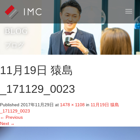
T
o
g
BLOG
g
l
e
ブログ
n
a
v
11月19日 猿島
i
g
a
_171129_0023
t
i
o
Published
2017年11月29日
at
1478 × 1108
in
11月19日 猿島
n
_171129_0023
←
Previous
Next
→