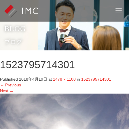
T
o
g
BLOG
g
l
e
ブログ
n
a
v
1523795714301
i
g
a
Published
2018年4月19日
at
1478 × 1108
in
1523795714301
t
←
Previous
i
Next
→
o
n