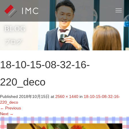
T
o
g
BLOG
g
l
e
ブログ
n
a
v
18-10-15-08-32-16-
i
g
a
220_deco
t
i
o
Published
2018年10月15日
at
2560 × 1440
in
18-10-15-08-32-16-
n
220_deco
←
Previous
Next
→