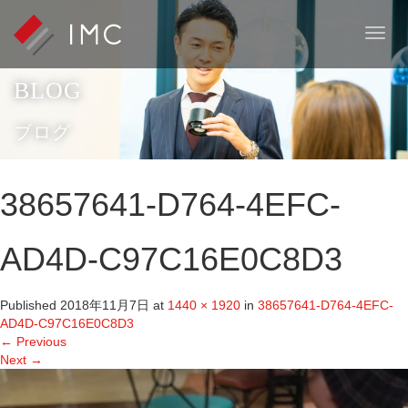
T
o
g
BLOG
g
l
e
ブログ
n
a
v
38657641-D764-4EFC-
i
g
a
AD4D-C97C16E0C8D3
t
i
o
Published
2018年11月7日
at
1440 × 1920
in
38657641-D764-4EFC-
n
AD4D-C97C16E0C8D3
←
Previous
Next
→