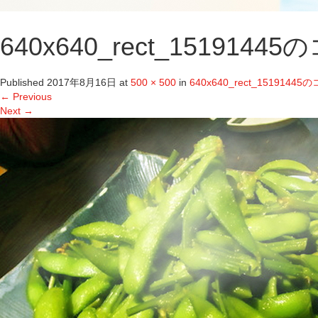
640x640_rect_1519144
Published
2017年8月16日
at
500 × 500
in
640x640_rect_15191445
←
Previous
Next
→