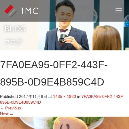
T
o
g
BLOG
g
l
e
ブログ
n
a
v
7FA0EA95-0FF2-443F-
i
g
a
895B-0D9E4B859C4D
t
i
o
Published
2017年11月8日
at
1435 × 1920
in
7FA0EA95-0FF2-443F-
n
895B-0D9E4B859C4D
←
Previous
Next
→