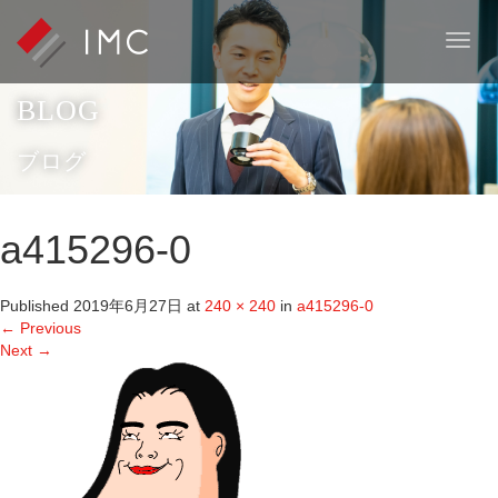
T
o
g
BLOG
g
l
e
ブログ
n
a
v
a415296-0
i
g
a
Published
2019年6月27日
at
240 × 240
in
a415296-0
t
←
Previous
i
Next
→
o
n