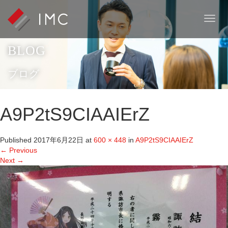
T
o
g
BLOG
g
l
e
ブログ
n
a
v
A9P2tS9CIAAIErZ
i
g
a
Published
2017年6月22日
at
600 × 448
in
A9P2tS9CIAAIErZ
t
←
Previous
i
Next
→
o
n