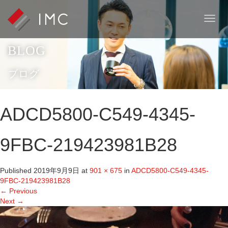
T
o
g
BLOG
g
l
e
ブログ
n
a
v
ADCD5800-C549-4345-
i
g
a
9FBC-219423981B28
t
i
o
Published
2019年9月9日
at
901 × 675
in
ADCD5800-C549-4345-
n
9FBC-219423981B28
←
Previous
Next
→