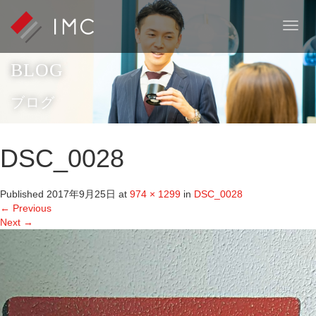
T
o
g
BLOG
g
l
e
ブログ
n
a
v
DSC_0028
i
g
a
Published
2017年9月25日
at
974 × 1299
in
DSC_0028
t
←
Previous
i
Next
→
o
n