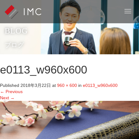
T
o
g
BLOG
g
l
e
ブログ
n
a
v
e0113_w960x600
i
g
a
Published
2018年3月22日
at
960 × 600
in
e0113_w960x600
t
←
Previous
i
Next
→
o
n