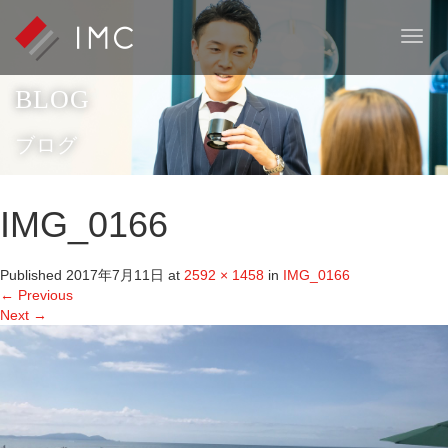
T
o
g
BLOG
g
l
e
ブログ
n
a
v
IMG_0166
i
g
a
Published
2017年7月11日
at
2592 × 1458
in
IMG_0166
t
←
Previous
i
Next
→
o
n