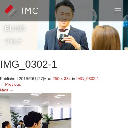
T
o
g
BLOG
g
l
e
ブログ
n
a
v
IMG_0302-1
i
g
a
Published
2019年6月27日
at
250 × 334
in
IMG_0302-1
t
←
Previous
i
Next
→
o
n