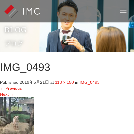
T
o
g
BLOG
g
l
e
ブログ
n
a
v
IMG_0493
i
g
a
Published
2019年5月21日
at
113 × 150
in
IMG_0493
t
←
Previous
i
Next
→
o
n