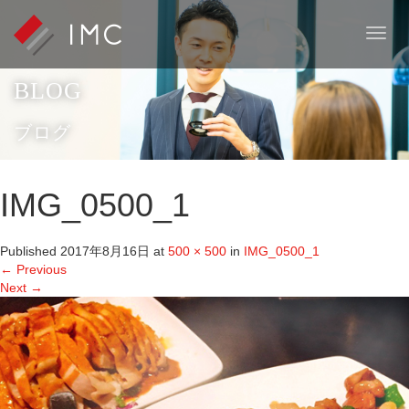
T
o
g
BLOG
g
l
e
ブログ
n
a
v
IMG_0500_1
i
g
a
Published
2017年8月16日
at
500 × 500
in
IMG_0500_1
t
←
Previous
i
Next
→
o
n