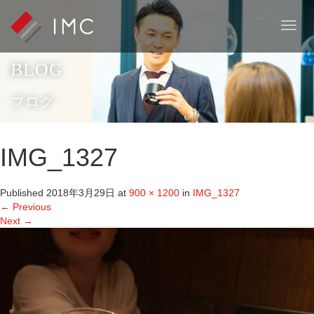
T
o
g
BLOG
g
l
e
ブログ
n
a
v
IMG_1327
i
g
a
Published
2018年3月29日
at
900 × 1200
in
IMG_1327
t
←
Previous
i
Next
→
o
n