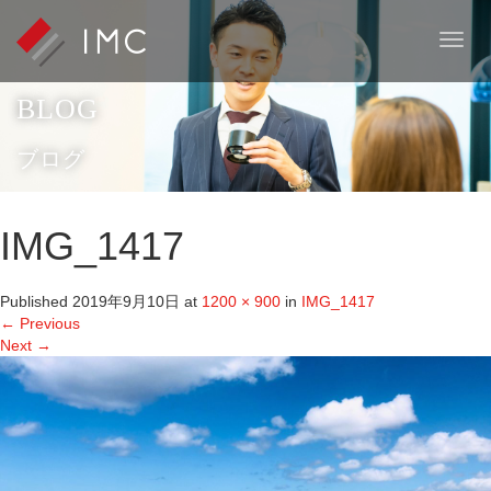
T
o
g
BLOG
g
l
e
ブログ
n
a
v
IMG_1417
i
g
a
Published
2019年9月10日
at
1200 × 900
in
IMG_1417
t
←
Previous
i
Next
→
o
n