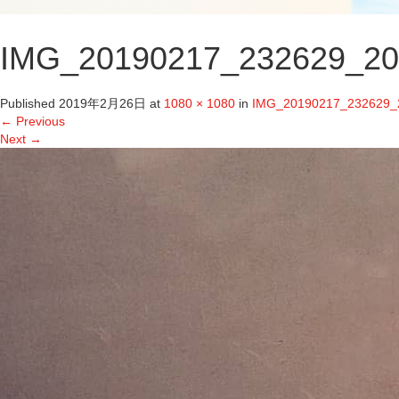
IMG_20190217_232629_20
Published
2019年2月26日
at
1080 × 1080
in
IMG_20190217_232629_
←
Previous
Next
→