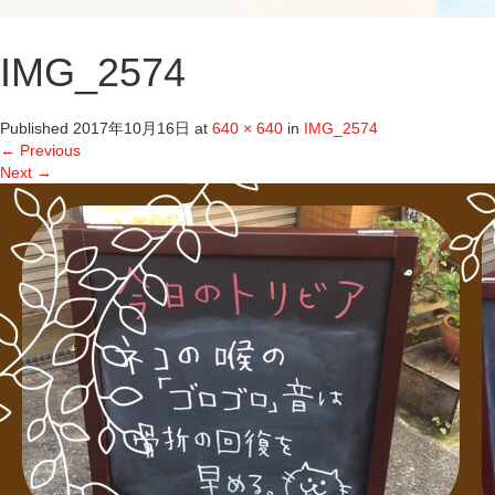
IMG_2574
Published
2017年10月16日
at
640 × 640
in
IMG_2574
←
Previous
Next
→