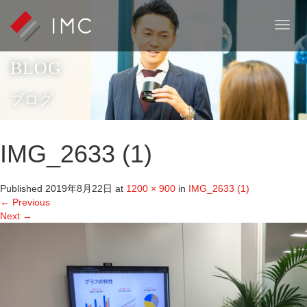
T
o
g
BLOG
g
l
e
ブログ
n
a
v
IMG_2633 (1)
i
g
a
Published
2019年8月22日
at
1200 × 900
in
IMG_2633 (1)
t
←
Previous
i
Next
→
o
n