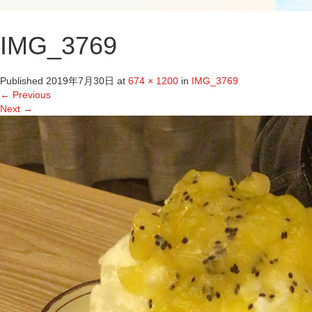
IMG_3769
Published
2019年7月30日
at
674 × 1200
in
IMG_3769
←
Previous
Next
→