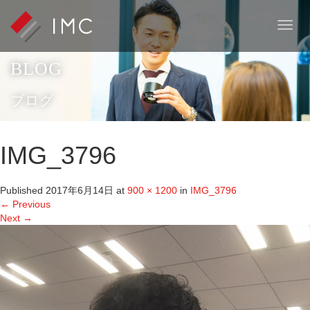
T
o
g
BLOG
g
l
e
ブログ
n
a
v
IMG_3796
i
g
a
Published
2017年6月14日
at
900 × 1200
in
IMG_3796
t
←
Previous
i
Next
→
o
n