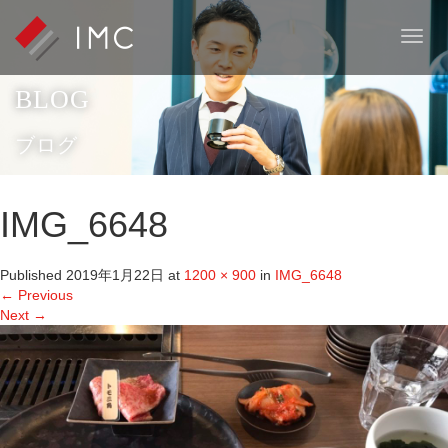
T
o
g
BLOG
g
l
e
ブログ
n
a
v
IMG_6648
i
g
a
Published
2019年1月22日
at
1200 × 900
in
IMG_6648
t
←
Previous
i
Next
→
o
n