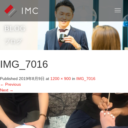
T
o
g
BLOG
g
l
e
ブログ
n
a
v
IMG_7016
i
g
a
Published
2019年8月9日
at
1200 × 900
in
IMG_7016
t
←
Previous
i
Next
→
o
n