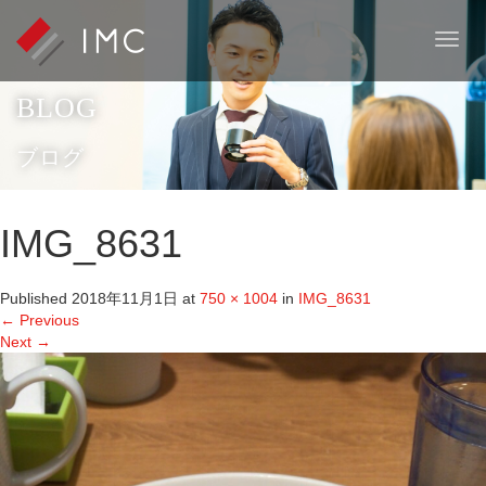
T
o
g
BLOG
g
l
e
ブログ
n
a
v
IMG_8631
i
g
a
Published
2018年11月1日
at
750 × 1004
in
IMG_8631
t
←
Previous
i
Next
→
o
n