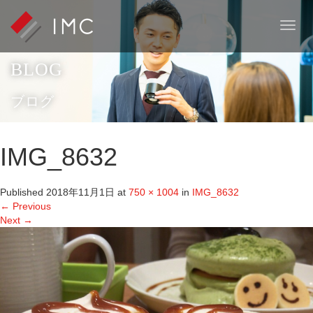
T
o
g
BLOG
g
l
e
ブログ
n
a
v
IMG_8632
i
g
a
Published
2018年11月1日
at
750 × 1004
in
IMG_8632
t
←
Previous
i
Next
→
o
n