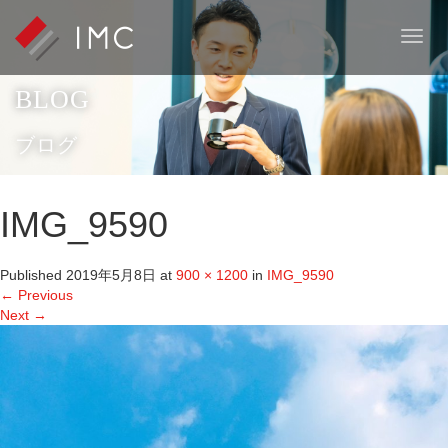
T
o
g
BLOG
g
l
e
ブログ
n
a
v
IMG_9590
i
g
a
Published
2019年5月8日
at
900 × 1200
in
IMG_9590
t
←
Previous
i
Next
→
o
n