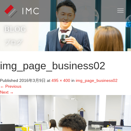
T
o
g
BLOG
g
l
e
ブログ
n
a
v
img_page_business02
i
g
a
Published
2016年3月9日
at
495 × 400
in
img_page_business02
t
←
Previous
i
Next
→
o
n