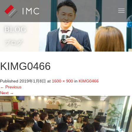
T
o
g
BLOG
g
l
e
ブログ
n
a
v
KIMG0466
i
g
a
Published
2019年1月8日
at
1600 × 900
in
KIMG0466
t
←
Previous
i
Next
→
o
n