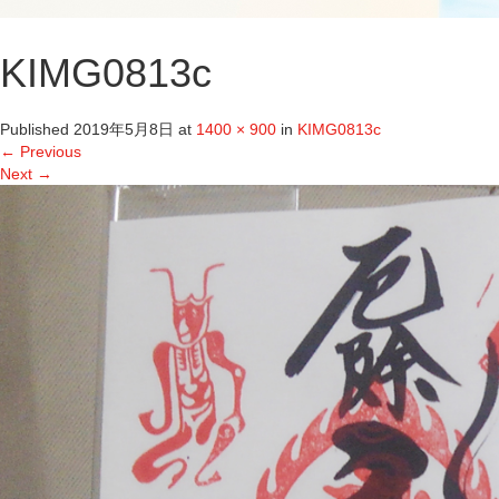
KIMG0813c
Published
2019年5月8日
at
1400 × 900
in
KIMG0813c
←
Previous
Next
→