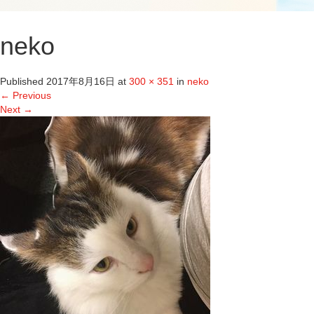
neko
Published
2017年8月16日
at
300 × 351
in
neko
←
Previous
Next
→