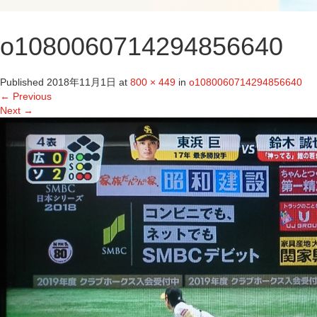
o1080060714294856640
Published
2018年11月1日
at
800 × 449
in
o1080060714294856640
←
Previous
Next
→