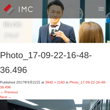
T
o
g
BLOG
g
l
e
ブログ
n
a
v
Photo_17-09-22-16-48-
i
g
a
36.496
t
i
o
Published
2017年9月22日
at
3840 × 2160
in
Photo_17-09-22-16-48-
n
36.496
←
Previous
Next
→