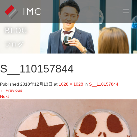
T
o
g
BLOG
g
l
e
ブログ
n
a
v
S__110157844
i
g
a
Published
2018年12月13日
at
1028 × 1028
in
S__110157844
t
←
Previous
i
Next
→
o
n