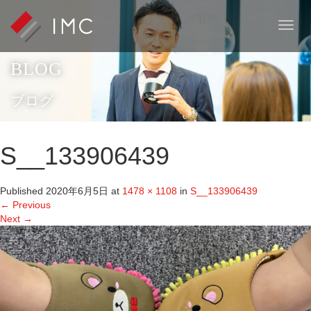
T
o
g
BLOG
g
l
e
ブログ
n
a
v
S__133906439
i
g
a
Published
2020年6月5日
at
1478 × 1108
in
S__133906439
t
←
Previous
i
Next
→
o
n