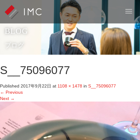
T
o
g
BLOG
g
l
e
ブログ
n
a
v
S__75096077
i
g
a
Published
2017年9月22日
at
1108 × 1478
in
S__75096077
t
←
Previous
i
Next
→
o
n