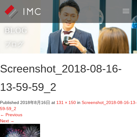
T
o
g
BLOG
g
l
e
ブログ
n
a
v
Screenshot_2018-08-16-
i
g
a
13-59-59_2
t
i
o
Published
2018年8月16日
at
131 × 150
in
Screenshot_2018-08-16-13-
n
59-59_2
←
Previous
Next
→