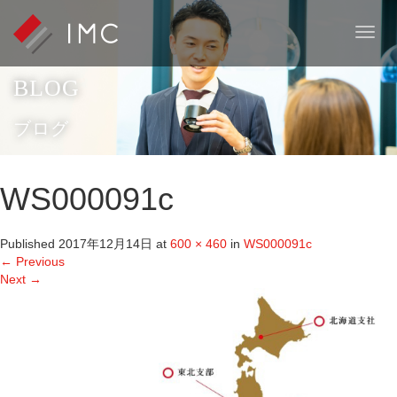
T
o
g
BLOG
g
l
e
ブログ
n
a
v
WS000091c
i
g
a
Published
2017年12月14日
at
600 × 460
in
WS000091c
t
←
Previous
i
Next
→
o
n