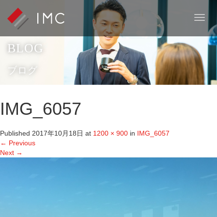
T
o
g
BLOG
g
l
e
ブログ
n
a
v
IMG_6057
i
g
a
Published
2017年10月18日
at
1200 × 900
in
IMG_6057
t
←
Previous
i
Next
→
o
n