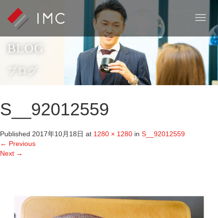
T
o
g
BLOG
g
l
e
ブログ
n
a
v
S__92012559
i
g
a
Published
2017年10月18日
at
1280 × 1280
in
S__92012559
t
←
Previous
i
Next
→
o
n